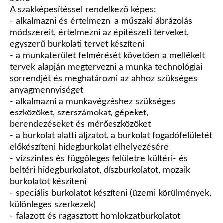
A szakképesítéssel rendelkező képes:
- alkalmazni és értelmezni a műszaki ábrázolás
módszereit, értelmezni az építészeti terveket,
egyszerű burkolati tervet készíteni
- a munkaterület felmérését követően a mellékelt
tervek alapján megtervezni a munka technológiai
sorrendjét és meghatározni az ahhoz szükséges
anyagmennyiséget
- alkalmazni a munkavégzéshez szükséges
eszközöket, szerszámokat, gépeket,
berendezéseket és mérőeszközöket
- a burkolat alatti aljzatot, a burkolat fogadófelületét
előkészíteni hidegburkolat elhelyezésére
- vízszintes és függőleges felületre kültéri- és
beltéri hidegburkolatot, díszburkolatot, mozaik
burkolatot készíteni
- speciális burkolatot készíteni (üzemi körülmények,
különleges szerkezek)
- falazott és ragasztott homlokzatburkolatot