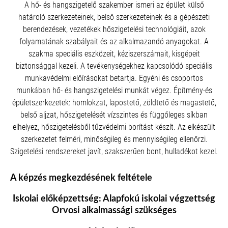
A hő- és hangszigetelő szakember ismeri az épület külső
határoló szerkezeteinek, belső szerkezeteinek és a gépészeti
berendezések, vezetékek hőszigetelési technológiáit, azok
folyamatának szabályait és az alkalmazandó anyagokat. A
szakma speciális eszközeit, kéziszerszámait, kisgépeit
biztonsággal kezeli. A tevékenységekhez kapcsolódó speciális
munkavédelmi előírásokat betartja. Egyéni és csoportos
munkában hő- és hangszigetelési munkát végez. Építmény-és
épületszerkezetek: homlokzat, lapostető, zöldtető és magastető,
belső aljzat, hőszigetelését vízszintes és függőleges síkban
elhelyez, hőszigetelésből tűzvédelmi borítást készít. Az elkészült
szerkezetet felméri, minőségileg és mennyiségileg ellenőrzi.
Szigetelési rendszereket javít, szakszerűen bont, hulladékot kezel.
A képzés megkezdésének feltétele
Iskolai előképzettség: Alapfokú iskolai végzettség
Orvosi alkalmassági szükséges