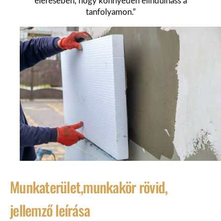
elérésében, hogy könnyedén elindulhass a
tanfolyamon.”
Munkaterület,munkakör rövid,
jellemző leírása