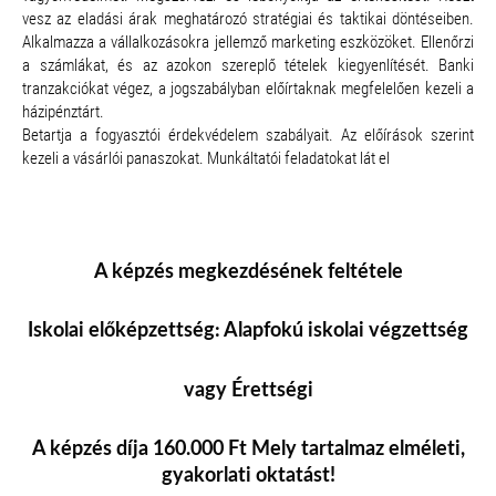
vesz az eladási árak meghatározó stratégiai és taktikai döntéseiben.
Alkalmazza a vállalkozásokra jellemző marketing eszközöket. Ellenőrzi
a számlákat, és az azokon szereplő tételek kiegyenlítését. Banki
tranzakciókat végez, a jogszabályban előírtaknak megfelelően kezeli a
házipénztárt.
Betartja a fogyasztói érdekvédelem szabályait. Az előírások szerint
kezeli a vásárlói panaszokat. Munkáltatói feladatokat lát el
A képzés megkezdésének feltétele
Iskolai előképzettség:
Alapfokú iskolai végzettség
vagy Érettségi
A képzés díja 160.000 Ft Mely tartalmaz elméleti,
gyakorlati oktatást!