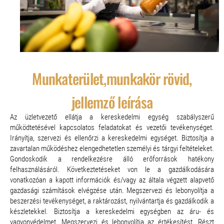
Munkaterület,munkakör rövid,
jellemző leírása
Az üzletvezető ellátja a kereskedelmi egység szabályszerű
működtetésével kapcsolatos feladatokat és vezetői tevékenységet.
Irányítja, szervezi és ellenőrzi a kereskedelmi egységet. Biztosítja a
zavartalan működéshez elengedhetetlen személyi és tárgyi feltételeket.
Gondoskodik a rendelkezésre álló erőforrások hatékony
felhasználásáról. Következtetéseket von le a gazdálkodására
vonatkozóan a kapott információk és/vagy az általa végzett alapvető
gazdasági számítások elvégzése után. Megszervezi és lebonyolítja a
beszerzési tevékenységet, a raktározást, nyilvántartja és gazdálkodik a
készletekkel. Biztosítja a kereskedelmi egységben az áru- és
vagyonvédelmet. Megszervezi és lebonyolítja az értékesítést. Részt